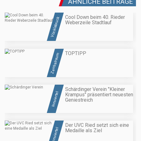
ÄHNLICHE BEITRÄGE
Cool Down beim 40. Rieder
Vöcklabruck
Weberzeile Stadtlauf
TOPTIPP
Zentralraum
Schärdinger Verein "Kleiner
Innviertel
Krampus" präsentiert neuesten
Geniestreich
Der UVC Ried setzt sich eine
Innviertel
Medaille als Ziel