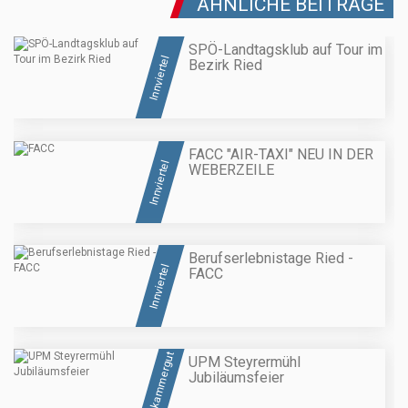
ÄHNLICHE BEITRÄGE
SPÖ-Landtagsklub auf Tour im
Innviertel
Bezirk Ried
FACC "AIR-TAXI" NEU IN DER
Innviertel
WEBERZEILE
Berufserlebnistage Ried -
Innviertel
FACC
Salzkammergut
UPM Steyrermühl
Jubiläumsfeier