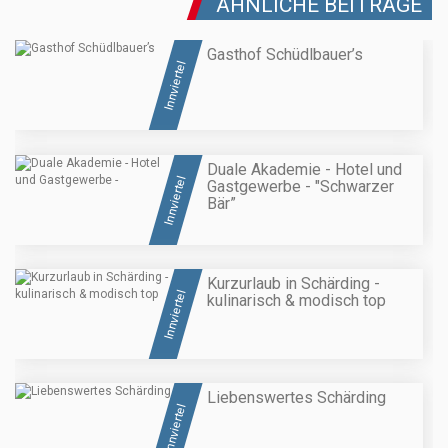
ÄHNLICHE BEITRÄGE
Gasthof Schüdlbauer’s
Innviertel
Duale Akademie - Hotel und
Innviertel
Gastgewerbe - "Schwarzer
Bär”
Kurzurlaub in Schärding -
Innviertel
kulinarisch & modisch top
Liebenswertes Schärding
Innviertel