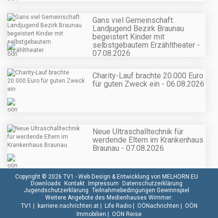
Gans viel Gemeinschaft:
Landjugend Bezirk Braunau
begeistert Kinder mit
selbstgebautem Erzähltheater -
07.08.2026
Charity-Lauf brachte 20.000 Euro
für guten Zweck ein - 06.08.2026
Neue Ultraschalltechnik für
werdende Eltern im Krankenhaus
Braunau - 07.08.2026
Copyright © 2026 TV1 -
Web Design & Entwicklung von MELHORN.EU
Downloads
Kontakt
Impressum
Datenschutzerklärung
Jugendschutzerklärung
Teilnahmebedingungen Gewinnspiel
Weitere Angebote des Medienhauses Wimmer:
TV1
|
karriere.nachrichten.at
|
Life Radio
|
OÖNachrichten
|
OÖN
Immobilien
|
OÖN Reise