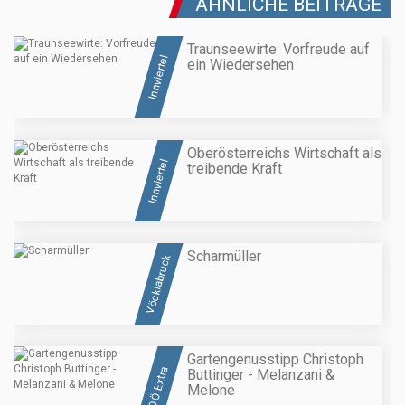
ÄHNLICHE BEITRÄGE
Traunseewirte: Vorfreude auf
Innviertel
ein Wiedersehen
Oberösterreichs Wirtschaft als
Innviertel
treibende Kraft
Scharmüller
Vöcklabruck
Gartengenusstipp Christoph
OÖ Extra
Buttinger - Melanzani &
Melone