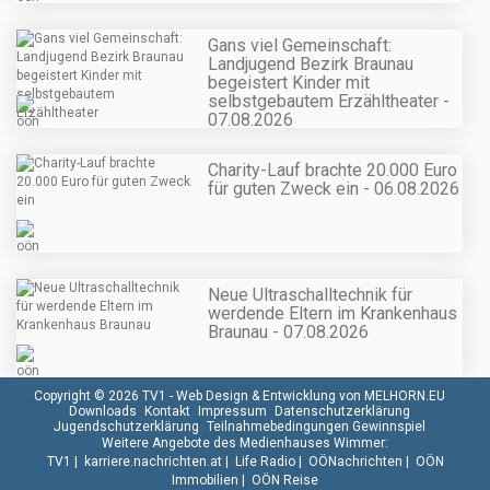
Gans viel Gemeinschaft:
Landjugend Bezirk Braunau
begeistert Kinder mit
selbstgebautem Erzähltheater -
07.08.2026
Charity-Lauf brachte 20.000 Euro
für guten Zweck ein - 06.08.2026
Neue Ultraschalltechnik für
werdende Eltern im Krankenhaus
Braunau - 07.08.2026
Copyright © 2026 TV1 -
Web Design & Entwicklung von MELHORN.EU
Downloads
Kontakt
Impressum
Datenschutzerklärung
Jugendschutzerklärung
Teilnahmebedingungen Gewinnspiel
Weitere Angebote des Medienhauses Wimmer:
TV1
|
karriere.nachrichten.at
|
Life Radio
|
OÖNachrichten
|
OÖN
Immobilien
|
OÖN Reise