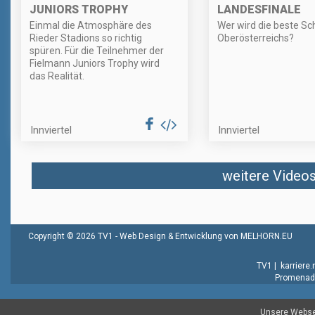
JUNIORS TROPHY
LANDESFINALE
Einmal die Atmosphäre des
Wer wird die beste Sc
Rieder Stadions so richtig
Oberösterreichs?
spüren. Für die Teilnehmer der
Fielmann Juniors Trophy wird
das Realität.
Innviertel
Innviertel
weitere Videos 
Copyright © 2026 TV1 -
Web Design & Entwicklung von MELHORN.EU
TV1
|
karriere
Promenade
Unsere Websei