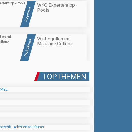
WKO Expertentipp -
Innviertel
Pools
Wintergrillen mit
Vöcklabruck
Marianne Gollenz
TOPTHEMEN