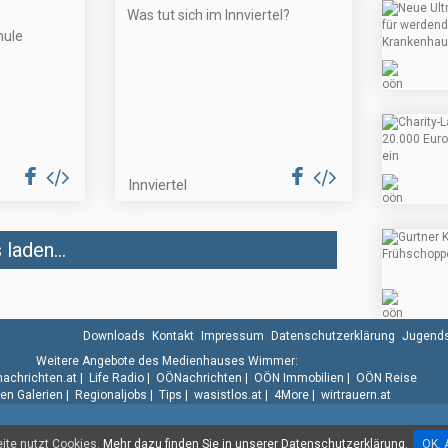
Was tut sich im Innviertel?
hule
Innviertel
laden...
Downloads
Kontakt
Impressum
Datenschutzerklärung
Jugends
Weitere Angebote des Medienhauses Wimmer:
.nachrichten.at
|
Life Radio
|
OÖNachrichten
|
OÖN Immobilien
|
OÖN Reise
n Galerien
|
Regionaljobs
|
Tips
|
wasistlos.at
|
4More
|
wirtrauern.at
te nutzt Cookies.
Mehr dazu finden Sie in unserer Datenschutzerklärung.
OK. 