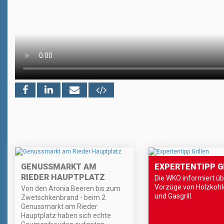
GENUSSMARKT AM
EXPERTENTIPP G
RIEDER HAUPTPLATZ
Die WKO informiert üb
Vorzüge von Holzkohle
Von den Aronia Beeren bis zum
und Gasgrill.
Zwetschkenbrand - beim 2.
Genussmarkt am Rieder
Hauptplatz haben sich echte