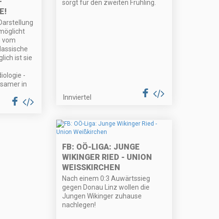
-
sorgt für den zweiten Frühling.
E!
arstellung
möglicht
d vom
lassische
ch ist sie
iologie -
risamer in
Innviertel
FB: OÖ-LIGA: JUNGE
WIKINGER RIED - UNION
WEISSKIRCHEN
Nach einem 0:3 Auwärtssieg
gegen Donau Linz wollen die
Jungen Wikinger zuhause
nachlegen!