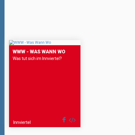
WWW - WAS WANN WO
Was tut sich im Innviertel?
Innviertel