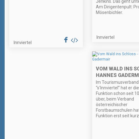
Jenkins. Das geht unte
Am Dirigentenpult: Pr
Mösenbichler.
Innviertel
Innviertel
VOM WALD INS S
HANNES GADERM
Im Tourismusverband
“s’Innviertel” hat er 
Funktion schon seit 1
über, beim Verband
österreichischer
Forstbaumschulen hat
Funktion erst seit kur