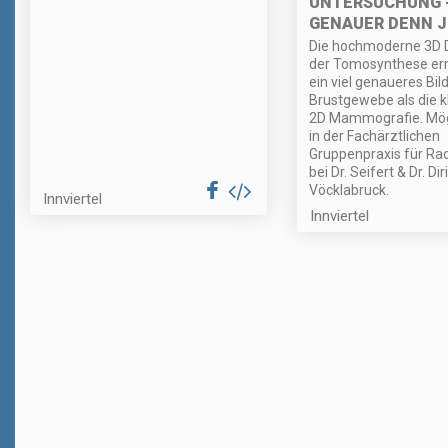
UNTERSUCHUNG 
GENAUER DENN J
Die hochmoderne 3D D
der Tomosynthese er
ein viel genaueres Bil
Brustgewebe als die k
2D Mammografie. Mögli
in der Fachärztlichen
Gruppenpraxis für Rad
bei Dr. Seifert & Dr. Di
Vöcklabruck.
Innviertel
Innviertel