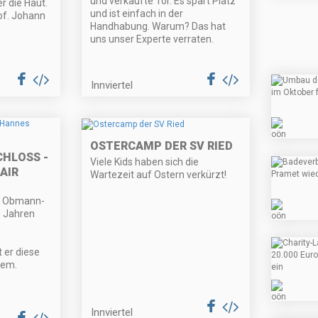
und verkaufte Tor. Es spart Platz
r die Haut.
und ist einfach in der
of. Johann
Handhabung. Warum? Das hat
uns unser Experte verraten.
Innviertel
OSTERCAMP DER SV RIED
CHLOSS -
Viele Kids haben sich die
AIR
Wartezeit auf Ostern verkürzt!
die Obmann-
0 Jahren
 er diese
zem.
Innviertel