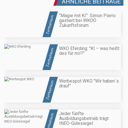
ÄHNLICHE BEITRÄGE
"Magie mit KI”: Simon Pierro
Zentralraum
gastiert bei WKOÖ
Zukunftsforum
WKO Eferding: "KI – was heißt
Zentralraum
des für mi!?"
Werbespot WKO "Wir haben´s
Zentralraum
drauf"
Jeder fünfte
Zentralraum
Ausbildungsbetrieb trägt
INEO-Gütesiegel