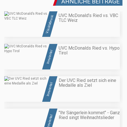
ÄHNLICHE BEITRÄGE
UVC McDonald’s Ried vs. VBC
Vöcklabruck
TLC Weiz
UVC McDonalds Ried vs. Hypo
Innviertel
Tirol
Der UVC Ried setzt sich eine
Innviertel
Medaille als Ziel
"Ihr Sängerlein kommet" - Ganz
Innviertel
Ried singt Weihnachtslieder