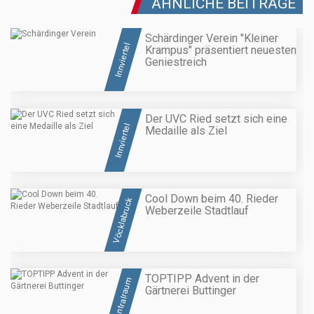
ÄHNLICHE BEITRÄGE
Schärdinger Verein "Kleiner
Innviertel
Krampus" präsentiert neuesten
Geniestreich
Der UVC Ried setzt sich eine
Innviertel
Medaille als Ziel
Cool Down beim 40. Rieder
Vöcklabruck
Weberzeile Stadtlauf
TOPTIPP Advent in der
Zentralraum
Gärtnerei Buttinger