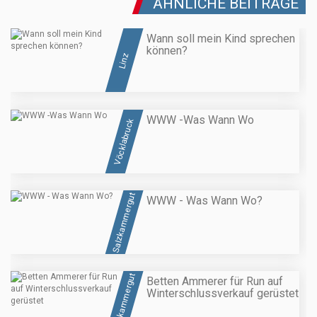
ÄHNLICHE BEITRÄGE
Wann soll mein Kind sprechen
können?
Linz
WWW -Was Wann Wo
Vöcklabruck
Salzkammergut
WWW - Was Wann Wo?
Salzkammergut
Betten Ammerer für Run auf
Winterschlussverkauf gerüstet