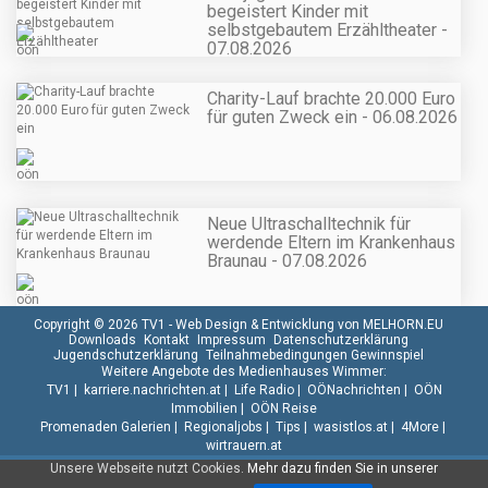
begeistert Kinder mit
selbstgebautem Erzähltheater -
07.08.2026
Charity-Lauf brachte 20.000 Euro
für guten Zweck ein - 06.08.2026
Neue Ultraschalltechnik für
werdende Eltern im Krankenhaus
Braunau - 07.08.2026
Copyright © 2026 TV1 -
Web Design & Entwicklung von MELHORN.EU
Downloads
Kontakt
Impressum
Datenschutzerklärung
Jugendschutzerklärung
Teilnahmebedingungen Gewinnspiel
Weitere Angebote des Medienhauses Wimmer:
TV1
|
karriere.nachrichten.at
|
Life Radio
|
OÖNachrichten
|
OÖN
Immobilien
|
OÖN Reise
Promenaden Galerien
|
Regionaljobs
|
Tips
|
wasistlos.at
|
4More
|
wirtrauern.at
Unsere Webseite nutzt Cookies.
Mehr dazu finden Sie in unserer