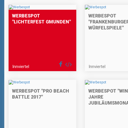
WERBESPOT
WERBESPOT
"LICHTERFEST GMUNDEN"
"FRANKENBURGE
WÜRFELSPIELE"
Innviertel
Innviertel
WERBESPOT "PRO BEACH
WERBESPOT "WINW
BATTLE 2017"
JAHRE
JUBILÄUMSMONA