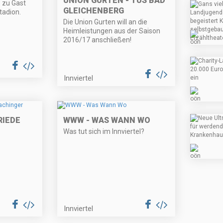
UNION GURTEN - TUS BAD
e zu Gast
GLEICHENBERG
tadion.
Die Union Gurten will an die
Heimleistungen aus der Saison
2016/17 anschließen!
Innviertel
RIEDE
WWW - WAS WANN WO
Was tut sich im Innviertel?
Innviertel