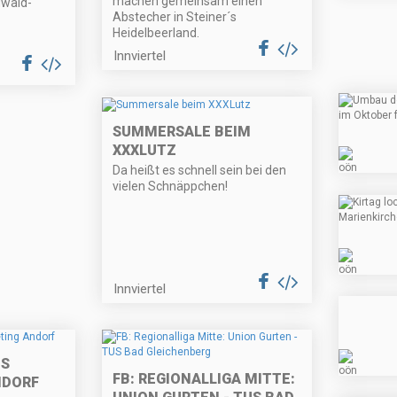
machen gemeinsam einen
uwald-
Abstecher in Steiner´s
Heidelbeerland.
Innviertel
SUMMERSALE BEIM
XXXLUTZ
Da heißt es schnell sein bei den
vielen Schnäppchen!
Innviertel
ES
FB: REGIONALLIGA MITTE:
NDORF