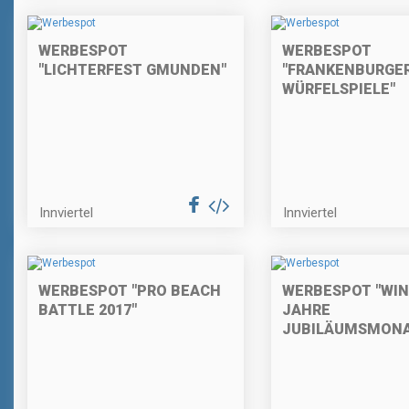
WERBESPOT
WERBESPOT
"LICHTERFEST GMUNDEN"
"FRANKENBURGE
WÜRFELSPIELE"
Innviertel
Innviertel
WERBESPOT "PRO BEACH
WERBESPOT "WINW
BATTLE 2017"
JAHRE
JUBILÄUMSMONA