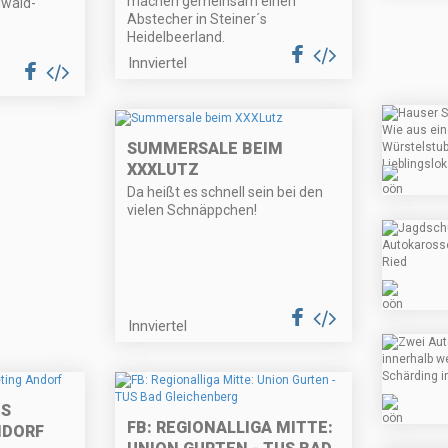
machen gemeinsam einen
uwald-
Abstecher in Steiner´s
Heidelbeerland.
Innviertel
SUMMERSALE BEIM
XXXLUTZ
Da heißt es schnell sein bei den
vielen Schnäppchen!
Innviertel
ES
FB: REGIONALLIGA MITTE:
NDORF