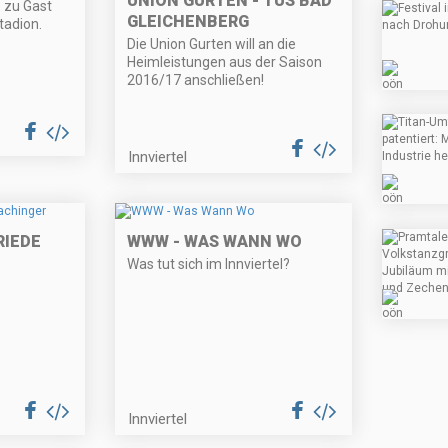
UNION GURTEN - TUS BAD
e zu Gast
GLEICHENBERG
tadion.
Die Union Gurten will an die
Heimleistungen aus der Saison
2016/17 anschließen!
Innviertel
RIEDE
WWW - WAS WANN WO
Was tut sich im Innviertel?
Innviertel