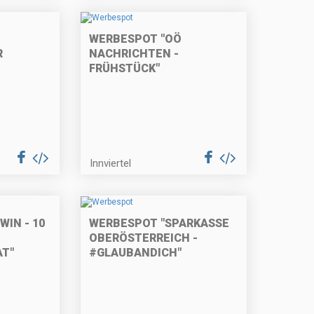
WERBESPOT "OÖ
R
NACHRICHTEN -
FRÜHSTÜCK"
Innviertel
IN - 10
WERBESPOT "SPARKASSE
OBERÖSTERREICH -
T"
#GLAUBANDICH"