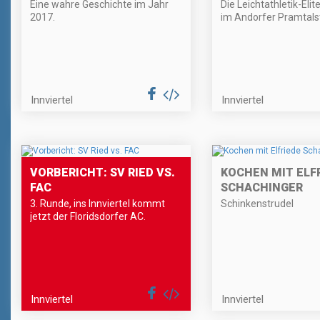
Eine wahre Geschichte im Jahr
Die Leichtathletik-Elit
2017.
im Andorfer Pramtals
Innviertel
Innviertel
VORBERICHT: SV RIED VS.
KOCHEN MIT ELF
FAC
SCHACHINGER
3. Runde, ins Innviertel kommt
Schinkenstrudel
jetzt der Floridsdorfer AC.
Innviertel
Innviertel