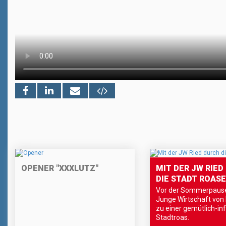
OPENER "XXXLUTZ"
MIT DER JW RIED
DIE STADT ROAS
Vor der Sommerpause 
Junge Wirtschaft von
zu einer gemütlich-in
Stadtroas.