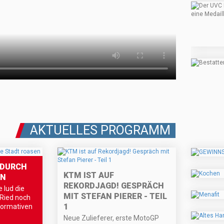
AKTUELLES PROGRAMM
 DURCH
KTM IST AUF
EN
REKORDJAGD! GESPRÄCH
lud die
MIT STEFAN PIERER - TEIL
 Ried noch
1
formativen
Neue Zulieferer, erste MotoGP