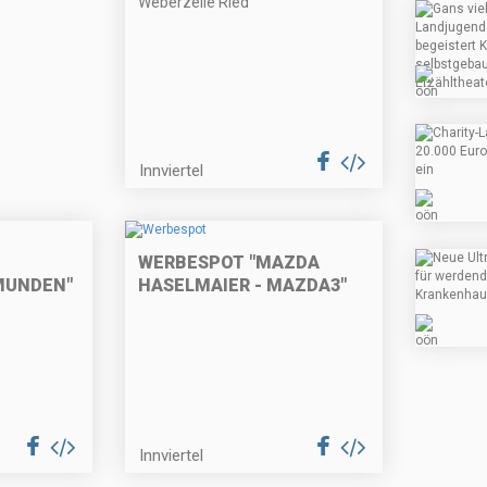
Weberzeile Ried
Innviertel
WERBESPOT "MAZDA
MUNDEN"
HASELMAIER - MAZDA3"
Innviertel