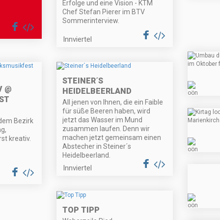
Erfolge und eine Vision - KTM
Chef Stefan Pierer im BTV
Sommerinterview.
Innviertel
STEINER´S
V @
HEIDELBEERLAND
ST
All jenen von Ihnen, die ein Faible
für süße Beeren haben, wird
jetzt das Wasser im Mund
dem Bezirk
zusammen laufen. Denn wir
ng,
machen jetzt gemeinsam einen
t kreativ.
Abstecher in Steiner´s
Heidelbeerland.
Innviertel
TOP TIPP