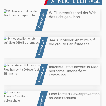
ÄHNLICHE BEITRÄGE
WIFI unterstützt bei der Wahl
Zentralraum
des richtigen Jobs
344 Aussteller: Ansturm auf
Vöcklabruck
die größte Berufsmesse
Innviertel statt Bayern: In Ried
Vöcklabruck
herrschte Oktoberfest-
Stimmung
Land forciert Gewaltprävention
Zentralraum
an Volksschulen