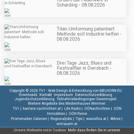
Schärding - 08.08.2026
Titan-Umformung patentiert:
Methode soll Industrie helfen -
08.08.2026
Drei Tage Jazz, Blues und
Festivalflair in Diersbach -
08.08.2026
Copyright © 2026 TV1 -
Web Design & Entwicklung von MELHORN.EU
Downloads
Kontakt
Impressum
Datenschutzerklärung
Jugendschutzerklärung
Teilnahmebedingungen Gewinnspiel
Weitere Angebote des Medienhauses Wimmer:
TV1
|
karriere.nachrichten.at
|
Life Radio
|
OÖNachrichten
|
OÖN
Immobilien
|
OÖN Reise
Promenaden Galerien
|
Regionaljobs
|
Tips
|
wasistlos.at
|
4More
|
wirtrauern.at
Unsere Webseite nutzt Cookies.
Mehr dazu finden Sie in unserer