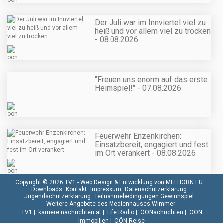
Der Juli war im Innviertel viel zu
heiß und vor allem viel zu trocken
- 08.08.2026
"Freuen uns enorm auf das erste
Heimspiel!" - 07.08.2026
Feuerwehr Enzenkirchen:
Einsatzbereit, engagiert und fest
im Ort verankert - 08.08.2026
Copyright © 2026 TV1 -
Web Design & Entwicklung von MELHORN.EU
Downloads
Kontakt
Impressum
Datenschutzerklärung
Jugendschutzerklärung
Teilnahmebedingungen Gewinnspiel
Weitere Angebote des Medienhauses Wimmer:
TV1
|
karriere.nachrichten.at
|
Life Radio
|
OÖNachrichten
|
OÖN
Immobilien
|
OÖN Reise