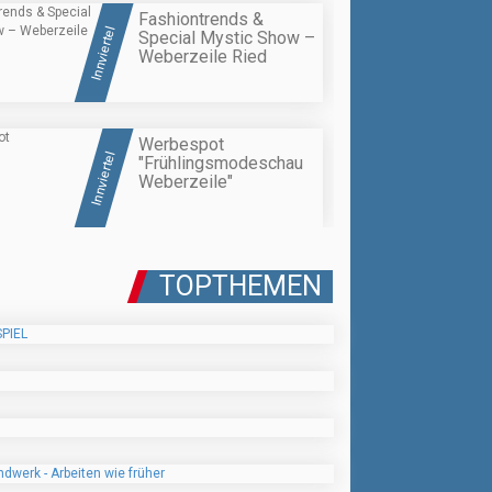
Fashiontrends &
Innviertel
Special Mystic Show –
Weberzeile Ried
Werbespot
Innviertel
"Frühlingsmodeschau
Weberzeile"
TOPTHEMEN