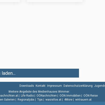
laden...
Downloads
Kontakt
Impressum
Datenschutzerklärung
Jugends
Weitere Angebote des Medienhauses Wimmer:
.nachrichten.at
|
Life Radio
|
OÖNachrichten
|
OÖN Immobilien
|
OÖN Reise
n Galerien
|
Regionaljobs
|
Tips
|
wasistlos.at
|
4More
|
wirtrauern.at