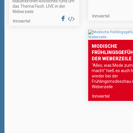
Mauerkirchen köstliches rund um
das Thema Fisch. LIVE in der
Weberzeile.
Innviertel
Innviertel
MODISCHE
FRÜHLINGSGEFÜH
DER WEBERZEILE
"Alles, was Mode zum
macht" hieß es auch 
wieder bei der
Frühlingsmodeschau i
Weberzeile.
Innviertel