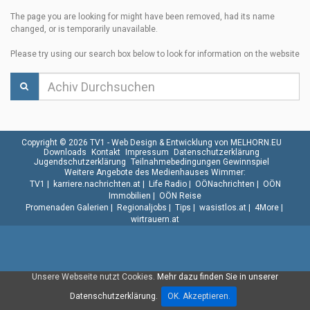
The page you are looking for might have been removed, had its name
changed, or is temporarily unavailable.
Please try using our search box below to look for information on the website
Copyright © 2026 TV1 -
Web Design & Entwicklung von MELHORN.EU
Downloads
Kontakt
Impressum
Datenschutzerklärung
Jugendschutzerklärung
Teilnahmebedingungen Gewinnspiel
Weitere Angebote des Medienhauses Wimmer:
TV1
|
karriere.nachrichten.at
|
Life Radio
|
OÖNachrichten
|
OÖN
Immobilien
|
OÖN Reise
Promenaden Galerien
|
Regionaljobs
|
Tips
|
wasistlos.at
|
4More
|
wirtrauern.at
Unsere Webseite nutzt Cookies.
Mehr dazu finden Sie in unserer
Datenschutzerklärung.
OK. Akzeptieren.