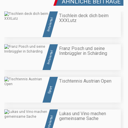
ÄHNLICHE BEITRÄGE
Tischlein deck dich beim
Innviertel
XXXLutz
Franz Posch und seine
Innviertel
Innbrüggler in Schärding
Tischtennis Austrian Open
Sport
Lukas und Vino machen
Innviertel
gemeinsame Sache