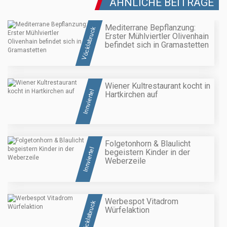
ÄHNLICHE BEITRÄGE
Mediterrane Bepflanzung:
Vöcklabruck
Erster Mühlviertler Olivenhain
befindet sich in Gramastetten
Wiener Kultrestaurant kocht in
Innviertel
Hartkirchen auf
Folgetonhorn & Blaulicht
Innviertel
begeistern Kinder in der
Weberzeile
Werbespot Vitadrom
Vöcklabruck
Würfelaktion