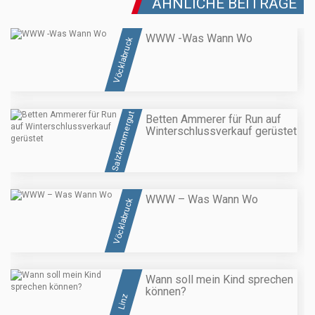
ÄHNLICHE BEITRÄGE
WWW -Was Wann Wo
Vöcklabruck
Salzkammergut
Betten Ammerer für Run auf
Winterschlussverkauf gerüstet
WWW – Was Wann Wo
Vöcklabruck
Wann soll mein Kind sprechen
können?
Linz