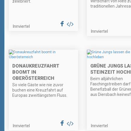
Wirtschaft von Ried 
zelebriert.
traditionellen Jahresa
Innviertel
Innviertel
DONAUKREUZFAHRT
GRÜNE JUNGS LA
BOOMT IN
STEINZEIT HOCH
OBERÖSTERREICH
Beim alljährlichen
Faschingstreiben darf
So viele Gäste wie nie zuvor
Benefizball der Grün
buchen eine Kreuzfahrt auf
aus Diersbach keinesfa
Europas zweitlängstem Fluss.
Innviertel
Innviertel