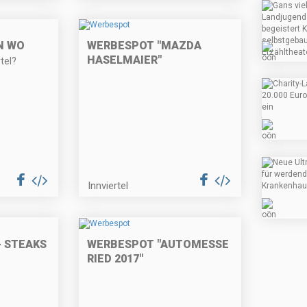
N WO
WERBESPOT "MAZDA
HASELMAIER"
tel?
Innviertel
- STEAKS
WERBESPOT "AUTOMESSE
RIED 2017"