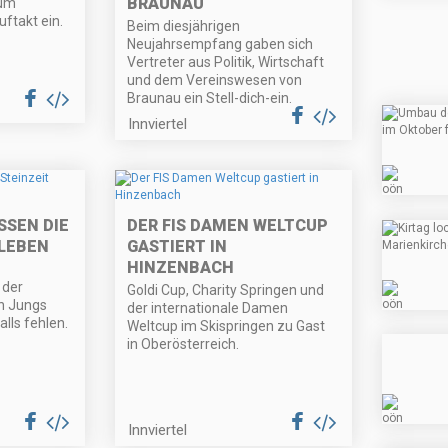
BRAUNAU
zum
uftakt ein.
Beim diesjährigen
Neujahrsempfang gaben sich
Vertreter aus Politik, Wirtschaft
und dem Vereinswesen von
Braunau ein Stell-dich-ein.
Innviertel
SSEN DIE
DER FIS DAMEN WELTCUP
LEBEN
GASTIERT IN
HINZENBACH
 der
Goldi Cup, Charity Springen und
en Jungs
der internationale Damen
lls fehlen.
Weltcup im Skispringen zu Gast
in Oberösterreich.
Innviertel