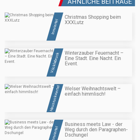
ÄHNLICHE BEITRÄGE
Christmas Shopping beim
Innviertel
XXXLutz
Winterzauber Feuernacht –
Vöcklabruck
Eine Stadt. Eine Nacht. Ein
Event.
Hausruckviertel
Welser Weihnachtswelt –
einfach himmlisch!
Business meets Law - der
Innviertel
Weg durch den Paragraphen-
Dschungel