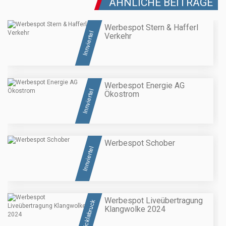
ÄHNLICHE BEITRÄGE
Werbespot Stern & Hafferl
Innviertel
Verkehr
Werbespot Energie AG
Innviertel
Ökostrom
Werbespot Schober
Innviertel
Werbespot Liveübertragung
Vöcklabruck
Klangwolke 2024