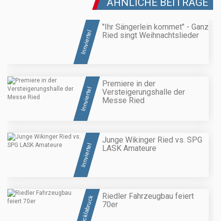
ÄHNLICHE BEITRÄGE
"Ihr Sängerlein kommet" - Ganz
Innviertel
Ried singt Weihnachtslieder
Premiere in der
Innviertel
Versteigerungshalle der
Messe Ried
Junge Wikinger Ried vs. SPG
Innviertel
LASK Amateure
Riedler Fahrzeugbau feiert
Vöcklabruck
70er