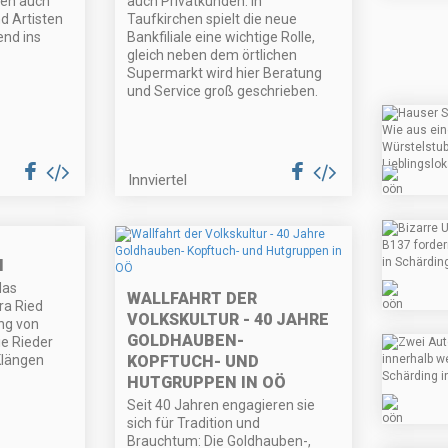
hen auch
auch Privatkunden. In
d Artisten
Taufkirchen spielt die neue
nd ins
Bankfiliale eine wichtige Rolle,
gleich neben dem örtlichen
Supermarkt wird hier Beratung
und Service groß geschrieben.
Innviertel
M
das
WALLFAHRT DER
ra Ried
VOLKSKULTUR - 40 JAHRE
ung von
GOLDHAUBEN-
e Rieder
Klängen
KOPFTUCH- UND
HUTGRUPPEN IN OÖ
Seit 40 Jahren engagieren sie
sich für Tradition und
Brauchtum: Die Goldhauben-,