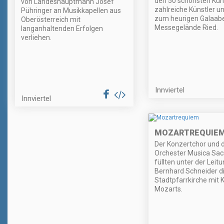
den 50 schönsten Kü
von Landeshauptmann Josef
zahlreiche Künstler un
Pühringer an Musikkapellen aus
zum heurigen Galaabe
Oberösterreich mit
Messegelände Ried.
langanhaltenden Erfolgen
verliehen.
Innviertel
Innviertel
MOZARTREQUIE
Der Konzertchor und 
Orchester Musica Sac
füllten unter der Leit
Bernhard Schneider di
Stadtpfarrkirche mit 
Mozarts.