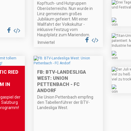
Kopftuch- und Hutgruppen
Oberösterreichs. Nun wurde in
Linz gemeinsam großes
Jubiläum gefeiert. Mit einer
Wallfahrt der Volkskultur -
inklusive Festzug vom
Hauptplatz zum Mariendom.
Innviertel
IC RIED
FB: BTV-LANDESLIGA
WEST: UNION
M IN
PETTENBACH - FC
ANDORF
gaspiel der
Die Union Pettenbach empfing
n Salzburg
den Tabellenführer der BTV-
rprogramm!
Landesliga West.