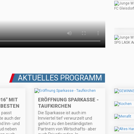
AKTUELLES PROGRAMM
16" MIT
ERÖFFNUNG SPARKASSE -
 BESTEN
TAUFKIRCHEN
, passt
Die Sparkasse ist auch im
e auch der
Innviertel tief verwurzelt und
d Inn- und
gehört zu den beständigsten
lud neben
Partnern von Wirtschafts- aber