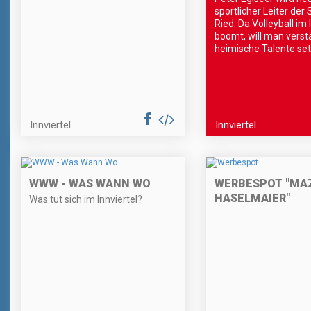
sportlicher Leiter der
Ried. Da Volleyball im 
boomt, will man verst
heimische Talente se
Innviertel
Innviertel
WWW - WAS WANN WO
WERBESPOT "MA
HASELMAIER"
Was tut sich im Innviertel?