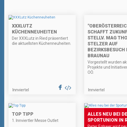
"OBERÖSTERREI
XXXLUTZ
SCHAFFT ZUKUNFT
KÜCHENNEUHEITEN
STELLV. MAG TH
Der XXXLutz in Ried präsentiert
STELZER AUF
die aktuellsten Küchenneuheiten.
BEZIRKSBESUCH 
BRAUNAU
Vorgestellt wurden ak
Projekte und Initiativ
OÖ.
Innviertel
Innviertel
TOP TIPP
ALLES NEU BEI D
SPORTUNION IN R
1. Innviertler Messe Outlet
Peter Eglseer wird ne