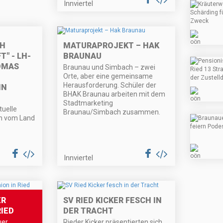
Innviertel
CH
MATURAPROJEKT – HAK
" - LH-
BRAUNAU
OMAS
Braunau und Simbach – zwei
Orte, aber eine gemeinsame
Herausforderung. Schüler der
IN
BHAK Braunau arbeiten mit dem
Stadtmarketing
tuelle
Braunau/Simbach zusammen.
en vom Land
Innviertel
ER
SV RIED KICKER FESCH IN
IED
DER TRACHT
uer
Rieder Kicker präsentierten sich