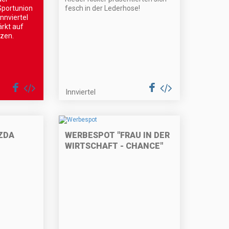
 Sportunion
fesch in der Lederhose!
Innviertel
ärkt auf
tzen.
Innviertel
ZDA
WERBESPOT "FRAU IN DER
WIRTSCHAFT - CHANCE"