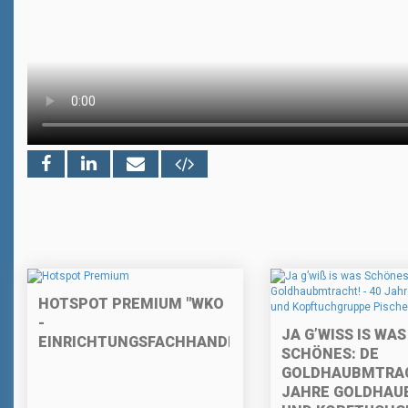
HOTSPOT PREMIUM "WKO
-
JA G’WISS IS WAS S
EINRICHTUNGSFACHHANDEL"
CHÖNES: DE G
OLDHAUBMTRACHT
AHRE GOLDHAUBE