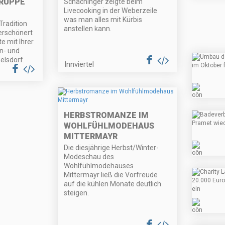
PPE P
Schachinger zeigte beim
Livecooking in der Weberzeile
was man alles mit Kürbis
Tradition
anstellen kann.
erschönert
te mit Ihrer
n- und
elsdorf.
Innviertel
HERBSTROMANZE IM
WOHLFÜHLMODEHAUS
MITTERMAYR
Die diesjährige Herbst/Winter-
Modeschau des
Wohlfühlmodehauses
Mittermayr ließ die Vorfreude
auf die kühlen Monate deutlich
steigen.