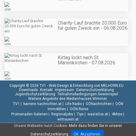
Charity-Lauf brachte 20.000 Euro
für guten Zweck ein - 06.08.2026
Kirtag lockt nach St.
Marienkirchen - 07.08.2026
Copyright © 2026 TV1 -
Web Design & Entwicklung von MELHORN.EU
Downloads
Kontakt
Impressum
Datenschutzerklärung
Jugendschutzerklärung
Teilnahmebedingungen Gewinnspiel
Weitere Angebote des Medienhauses Wimmer:
TV1
|
karriere.nachrichten.at
|
Life Radio
|
OÖNachrichten
|
OÖN
Immobilien
|
OÖN Reise
Promenaden Galerien
|
Regionaljobs
|
Tips
|
wasistlos.at
|
4More
|
wirtrauern.at
Unsere Webseite nutzt Cookies.
Mehr dazu finden Sie in unserer
Datenschutzerklärung.
OK. Akzeptieren.