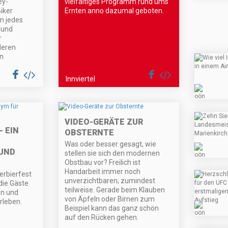
ey-
vielfältiges Programm rund ums
iker
Ernten anno dazumal geboten.
n jedes
 und
r
deren
in
Innviertel
VIDEO-GERÄTE ZUR
- EIN
OBSTERNTE
Was oder besser gesagt, wie
UND
stellen sie sich den modernen
Obstbau vor? Freilich ist
Handarbeit immer noch
erbierfest
unverzichtbaren; zumindest
die Gäste
teilweise. Gerade beim Klauben
en und
von Äpfeln oder Birnen zum
rleben.
Beispiel kann das ganz schön
auf den Rücken gehen.