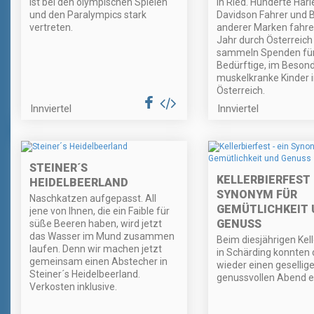
ist bei den olympischen Spielen
in Ried. Hunderte Harl
und den Paralympics stark
Davidson Fahrer und B
vertreten.
anderer Marken fahre
Jahr durch Österreich
sammeln Spenden fü
Bedürftige, im Beson
muskelkranke Kinder 
Österreich.
Innviertel
Innviertel
STEINER´S
KELLERBIERFEST 
HEIDELBEERLAND
SYNONYM FÜR
Naschkatzen aufgepasst. All
GEMÜTLICHKEIT 
jene von Ihnen, die ein Faible für
GENUSS
süße Beeren haben, wird jetzt
das Wasser im Mund zusammen
Beim diesjährigen Kell
laufen. Denn wir machen jetzt
in Schärding konnten 
gemeinsam einen Abstecher in
wieder einen gesellig
Steiner´s Heidelbeerland.
genussvollen Abend e
Verkosten inklusive.