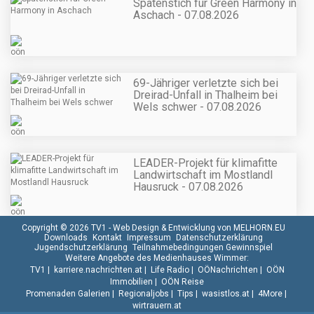
Spatenstich für Green Harmony in
Aschach - 07.08.2026
69-Jähriger verletzte sich bei
Dreirad-Unfall in Thalheim bei
Wels schwer - 07.08.2026
LEADER-Projekt für klimafitte
Landwirtschaft im Mostlandl
Hausruck - 07.08.2026
Copyright © 2026 TV1 -
Web Design & Entwicklung von MELHORN.EU
Downloads
Kontakt
Impressum
Datenschutzerklärung
Jugendschutzerklärung
Teilnahmebedingungen Gewinnspiel
Weitere Angebote des Medienhauses Wimmer:
TV1
|
karriere.nachrichten.at
|
Life Radio
|
OÖNachrichten
|
OÖN
Immobilien
|
OÖN Reise
Promenaden Galerien
|
Regionaljobs
|
Tips
|
wasistlos.at
|
4More
|
wirtrauern.at