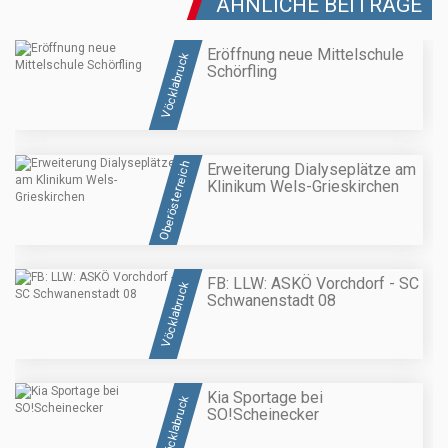
ÄHNLICHE BEITRÄGE
Eröffnung neue Mittelschule
Vöcklabruck
Schörfling
Oberösterreich
Erweiterung Dialyseplätze am
Klinikum Wels-Grieskirchen
FB: LLW: ASKÖ Vorchdorf - SC
Vöcklabruck
Schwanenstadt 08
Kia Sportage bei
Vöcklabruck
SO!Scheinecker