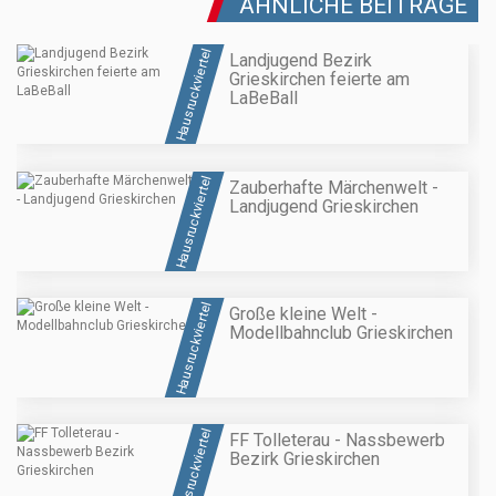
ÄHNLICHE BEITRÄGE
Hausruckviertel
Landjugend Bezirk
Grieskirchen feierte am
LaBeBall
Hausruckviertel
Zauberhafte Märchenwelt -
Landjugend Grieskirchen
Hausruckviertel
Große kleine Welt -
Modellbahnclub Grieskirchen
Hausruckviertel
FF Tolleterau - Nassbewerb
Bezirk Grieskirchen