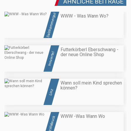
ÄHNLICHE BEITRÄGE
Salzkammergut
WWW - Was Wann Wo?
Futterkörberl Eberschwang -
Innviertel
der neue Online Shop
Wann soll mein Kind sprechen
können?
Linz
WWW -Was Wann Wo
Vöcklabruck