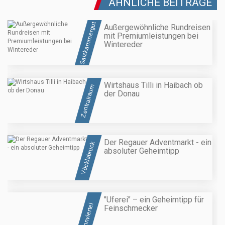
ÄHNLICHE BEITRÄGE
Salzkammergut
Außergewöhnliche Rundreisen
mit Premiumleistungen bei
Wintereder
Wirtshaus Tilli in Haibach ob
Zentralraum
der Donau
Der Regauer Adventmarkt - ein
Vöcklabruck
absoluter Geheimtipp
"Uferei" – ein Geheimtipp für
Innviertel
Feinschmecker