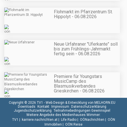
Flohmarkt im Pfarrzentrum St.
Hippolyt - 06.08.2026
Neue Urfahraner "Uferkante" soll
bis zum Frühlings-Jahrmarkt
fertig sein - 06.08.2026
Premiere für Youngstars
MusicCamp des
Blasmusikverbandes
Grieskirchen - 06.08.2026
Copyright © 2026 TV1 -
Web Design & Entwicklung von MELHORN.EU
Downloads
Kontakt
Impressum
Datenschutzerklärung
Jugendschutzerklärung
Teilnahmebedingungen Gewinnspiel
Weitere Angebote des Medienhauses Wimmer:
TV1
|
karriere.nachrichten.at
|
Life Radio
|
OÖNachrichten
|
OÖN
Immobilien
|
OÖN Reise