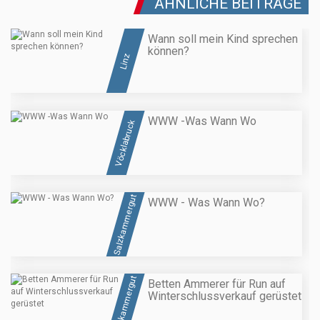
ÄHNLICHE BEITRÄGE
Wann soll mein Kind sprechen
können?
Linz
WWW -Was Wann Wo
Vöcklabruck
Salzkammergut
WWW - Was Wann Wo?
Salzkammergut
Betten Ammerer für Run auf
Winterschlussverkauf gerüstet