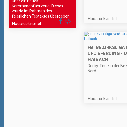
über ein neues
Kommandofahrzeug. Dieses
wurde im Rahmen des
feierlichen Festaktes übergeben.
Hausruckviertel
Hausruckviertel
FB: BEZIRKSLIGA
UFC EFERDING - 
HAIBACH
Derby-Time in der Bez
Nord.
Hausruckviertel