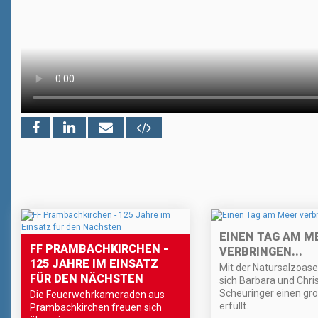
EINEN TAG AM M
FF PRAMBACHKIRCHEN -
VERBRINGEN...
125 JAHRE IM EINSATZ
Mit der Natursalzoas
FÜR DEN NÄCHSTEN
sich Barbara und Chri
Scheuringer einen gr
Die Feuerwehrkameraden aus
erfüllt.
Prambachkirchen freuen sich