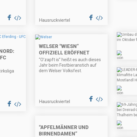
Hausruckviertel
WELSER "WIESN”
 NORD:
OFFIZIELL ERÖFFNET
UFC
“O’zapft is” heißt es auch dieses
Jahr beim Festbieranstich auf
dem Welser Volksfest.
irksliga
Hausruckviertel
"APFELMÄNNER UND
BIRNENDAMEN”