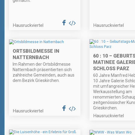
gemacht.
Hausruckviertel
Hausruckviertel
ORTSBILDMESSE IN
60 : 10 – GEBURT
NATTERNBACH
MATINEE GALERI
Im Rahmen der Ortsbildmesse
SCHLOSS PARZ
Natternbach präsentierten sich
zahlreiche Gemeinden, auch aus
60 Jahre Manfred Heb
dem Bezirk Grieskirchen.
10 Jahre Galerie Schl
mit umfangreicher He
Werkausstellung am
renommierten Schaup
zeitgenössischer Kuns
Grieskirchen.
Hausruckviertel
Hausruckviertel