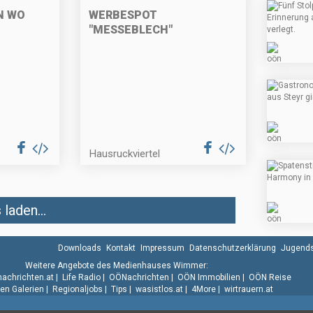
N WO
WERBESPOT
"MESSEBLECH"
Hausruckviertel
laden...
Downloads
Kontakt
Impressum
Datenschutzerklärung
Jugends
Weitere Angebote des Medienhauses Wimmer:
.nachrichten.at
|
Life Radio
|
OÖNachrichten
|
OÖN Immobilien
|
OÖN Reise
n Galerien
|
Regionaljobs
|
Tips
|
wasistlos.at
|
4More
|
wirtrauern.at