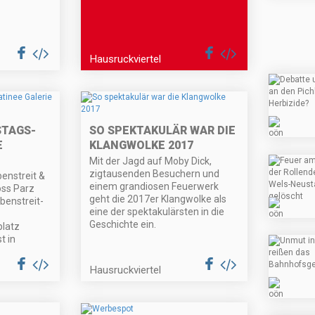
Hausruckviertel
STAGS-
SO SPEKTAKULÄR WAR DIE
E
KLANGWOLKE 2017
Mit der Jagd auf Moby Dick,
zigtausenden Besuchern und
enstreit &
einem grandiosen Feuerwerk
oss Parz
geht die 2017er Klangwolke als
benstreit-
eine der spektakulärsten in die
Geschichte ein.
latz
t in
Hausruckviertel