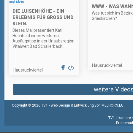
WWW - WAS WAN
DIE LUISENHÖHE - EIN
Was tut sich im Bezirk
ERLEBNIS FÜR GROSS UND K
Grieskirchen?
LEIN.
Dieses Mal präsentiert Kati
Hochhold einen weiteren
Ausflugstipp in der Urlaubsregion
Vitalwelt Bad Schallerbach.
Hausruckviertel
Hausruckviertel
weitere Videos 
Copyright © 2026 TV1 -
Web Design & Entwicklung von MELHORN.EU
TV1
|
karriere
Promenade