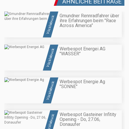
ÄHNLICHE BEITRÄGE
Gmundner Rennradfahrer über
Vöcklabruck
ihre Erfahrungen beim "Race
Across America”
Werbespot Energei AG
Vöcklabruck
"WASSER"
Werbespot Energie Ag
Vöcklabruck
"SONNE"
Werbespot Gasteiner Infitity
Vöcklabruck
Opening - Do, 27.06,
Donauufer