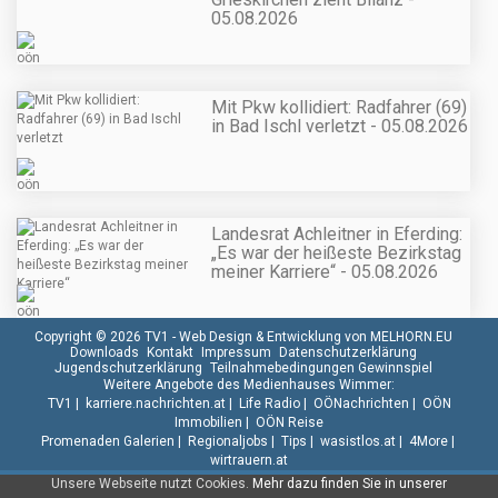
05.08.2026
Mit Pkw kollidiert: Radfahrer (69)
in Bad Ischl verletzt - 05.08.2026
Landesrat Achleitner in Eferding:
„Es war der heißeste Bezirkstag
meiner Karriere“ - 05.08.2026
Copyright © 2026 TV1 -
Web Design & Entwicklung von MELHORN.EU
Downloads
Kontakt
Impressum
Datenschutzerklärung
Jugendschutzerklärung
Teilnahmebedingungen Gewinnspiel
Weitere Angebote des Medienhauses Wimmer:
TV1
|
karriere.nachrichten.at
|
Life Radio
|
OÖNachrichten
|
OÖN
Immobilien
|
OÖN Reise
Promenaden Galerien
|
Regionaljobs
|
Tips
|
wasistlos.at
|
4More
|
wirtrauern.at
Unsere Webseite nutzt Cookies.
Mehr dazu finden Sie in unserer