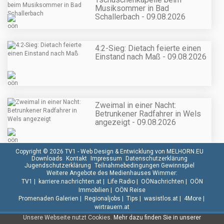
Musiksommer in Bad
Schallerbach - 09.08.2026
4:2-Sieg: Dietach feierte einen
Einstand nach Maß - 09.08.2026
Zweimal in einer Nacht:
Betrunkener Radfahrer in Wels
angezeigt - 09.08.2026
Copyright © 2026 TV1 -
Web Design & Entwicklung von MELHORN.EU
Downloads
Kontakt
Impressum
Datenschutzerklärung
Jugendschutzerklärung
Teilnahmebedingungen Gewinnspiel
Weitere Angebote des Medienhauses Wimmer:
TV1
|
karriere.nachrichten.at
|
Life Radio
|
OÖNachrichten
|
OÖN
Immobilien
|
OÖN Reise
Promenaden Galerien
|
Regionaljobs
|
Tips
|
wasistlos.at
|
4More
|
wirtrauern.at
Unsere Webseite nutzt Cookies.
Mehr dazu finden Sie in unserer