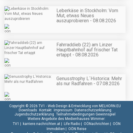
Leberkäse in Stockholm: Vom
Mut, etwas Neues
auszuprobieren - 08.08.2026
Fahrraddieb (22) am Linzer
Hauptbahnhof auf frischer Tat
ertappt - 08.08.2026
Genusstrophy L´Historica: Mehr
als nur Radfahren - 07.08.2026
Copyright © 2026 TV1 -
Web Design & Entwicklung von MELHORN.EU
Downloads
Kontakt
Impressum
Datenschutzerklärung
Jugendschutzerklärung
Teilnahmebedingungen Gewinnspiel
Weitere Angebote des Medienhauses Wimmer:
TV1
|
karriere.nachrichten.at
|
Life Radio
|
OÖNachrichten
|
OÖN
Immobilien
|
OÖN Reise