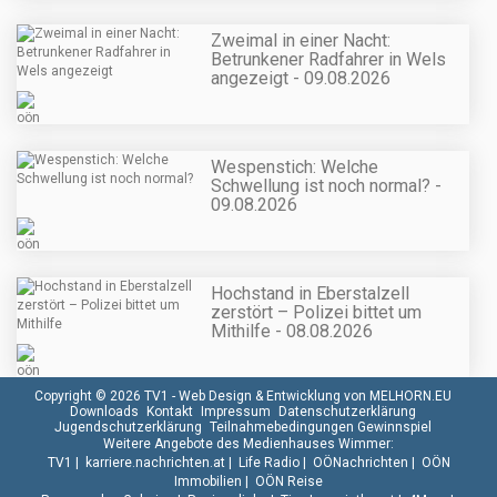
Zweimal in einer Nacht:
Betrunkener Radfahrer in Wels
angezeigt - 09.08.2026
Wespenstich: Welche
Schwellung ist noch normal? -
09.08.2026
Hochstand in Eberstalzell
zerstört – Polizei bittet um
Mithilfe - 08.08.2026
Copyright © 2026 TV1 -
Web Design & Entwicklung von MELHORN.EU
Downloads
Kontakt
Impressum
Datenschutzerklärung
Jugendschutzerklärung
Teilnahmebedingungen Gewinnspiel
Weitere Angebote des Medienhauses Wimmer:
TV1
|
karriere.nachrichten.at
|
Life Radio
|
OÖNachrichten
|
OÖN
Immobilien
|
OÖN Reise