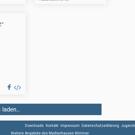
Z"
laden...
Downloads
Kontakt
Impressum
Datenschutzerklärung
Jugends
Weitere Angebote des Medienhauses Wimmer: