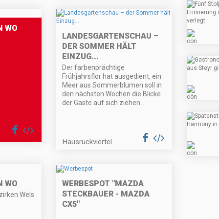
N WO
LANDESGARTENSCHAU –
DER SOMMER HÄLT
EINZUG...
Der farbenprächtige
Frühjahrsflor hat ausgedient, ein
Meer aus Sommerblumen soll in
den nächsten Wochen die Blicke
der Gäste auf sich ziehen.
Hausruckviertel
N WO
WERBESPOT "MAZDA
STECKBAUER - MAZDA
zirken Wels
CX5"