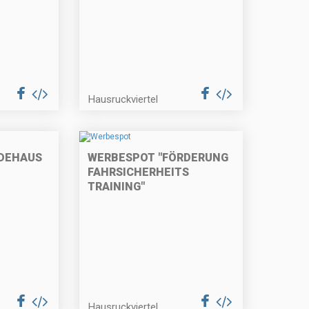
Hausruckviertel
DEHAUS
WERBESPOT "FÖRDERUNG
FAHRSICHERHEITS
TRAINING"
Hausruckviertel