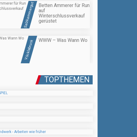
Salzkammergut
Betten Ammerer für Run
auf
Winterschlussverkauf
gerüstet
WWW – Was Wann Wo
Vöcklabruck
TOPTHEMEN