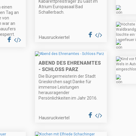
Kabarettpreisträger zu Gast im
Atrium Europasaal Bad
 einen
Schallerbach.
ien Tag an
e von
n war an
nauufers
esperrt.
Hausruckviertel
ABEND DES EHRENAMTES
- SCHLOSS PARZ
Die Bürgermeisterin der Stadt
Grieskirchen sagt Danke für
immense Leistungen
herausragender
Persönlichkeiten im Jahr 2016.
Hausruckviertel