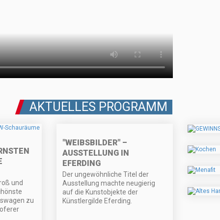
AKTUELLES PROGRAMM
"WEIBSBILDER" –
RNSTEN
AUSSTELLUNG IN
E
EFERDING
Der ungewöhnliche Titel der
roß und
Ausstellung machte neugierig
chönste
auf die Kunstobjekte der
kswagen zu
Künstlergilde Eferding.
Toferer