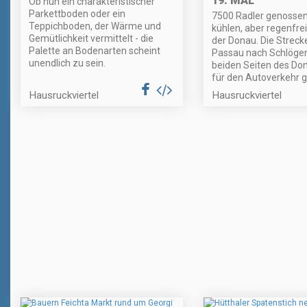
19. MAL
Ob nun ein charakteristischer
Parkettboden oder ein
7500 Radler genossen
Teppichboden, der Wärme und
kühlen, aber regenfre
Gemütlichkeit vermittelt - die
der Donau. Die Streck
Palette an Bodenarten scheint
Passau nach Schlöge
unendlich zu sein.
beiden Seiten des Do
für den Autoverkehr g
Hausruckviertel
Hausruckviertel