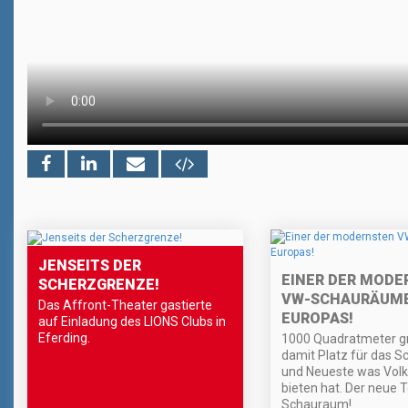
JENSEITS DER
EINER DER MODE
SCHERZGRENZE!
VW-SCHAURÄUM
Das Affront-Theater gastierte
EUROPAS!
auf Einladung des LIONS Clubs in
Eferding.
1000 Quadratmeter g
damit Platz für das S
und Neueste was Vol
bieten hat. Der neue 
Schauraum!