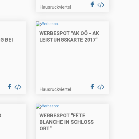
Hausruckviertel
WERBESPOT "AK OÖ - AK
G BEI
LEISTUNGSKARTE 2017"
Hausruckviertel
O
WERBESPOT "FÊTE
BLANCHE IN SCHLOSS
ORT"