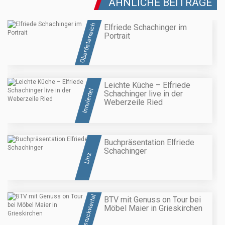
ÄHNLICHE BEITRÄGE
Oberösterreich
Elfriede Schachinger im
Portrait
Leichte Küche – Elfriede
Innviertel
Schachinger live in der
Weberzeile Ried
Buchpräsentation Elfriede
Schachinger
Linz
Hausruckviertel
BTV mit Genuss on Tour bei
Möbel Maier in Grieskirchen