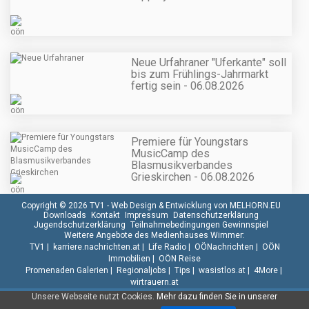
Neue Urfahraner "Uferkante" soll
bis zum Frühlings-Jahrmarkt
fertig sein - 06.08.2026
Premiere für Youngstars
MusicCamp des
Blasmusikverbandes
Grieskirchen - 06.08.2026
Copyright © 2026 TV1 -
Web Design & Entwicklung von MELHORN.EU
Downloads
Kontakt
Impressum
Datenschutzerklärung
Jugendschutzerklärung
Teilnahmebedingungen Gewinnspiel
Weitere Angebote des Medienhauses Wimmer:
TV1
|
karriere.nachrichten.at
|
Life Radio
|
OÖNachrichten
|
OÖN
Immobilien
|
OÖN Reise
Promenaden Galerien
|
Regionaljobs
|
Tips
|
wasistlos.at
|
4More
|
wirtrauern.at
Unsere Webseite nutzt Cookies.
Mehr dazu finden Sie in unserer