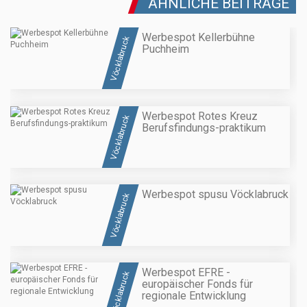
ÄHNLICHE BEITRÄGE
Werbespot Kellerbühne
Vöcklabruck
Puchheim
Werbespot Rotes Kreuz
Vöcklabruck
Berufsfindungs-praktikum
Werbespot spusu Vöcklabruck
Vöcklabruck
Werbespot EFRE -
Vöcklabruck
europäischer Fonds für
regionale Entwicklung