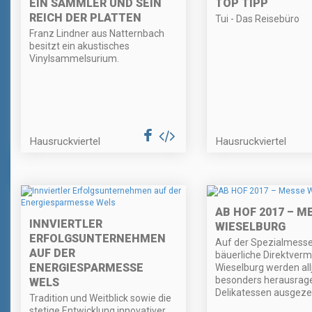
EIN SAMMLER UND SEIN
TOP TIPP
REICH DER PLATTEN
Tui - Das Reisebüro
Franz Lindner aus Natternbach
besitzt ein akustisches
Vinylsammelsurium.
Hausruckviertel
Hausruckviertel
AB HOF 2017 – M
INNVIERTLER
WIESELBURG
ERFOLGSUNTERNEHMEN
Auf der Spezialmesse
AUF DER
bäuerliche Direktverm
ENERGIESPARMESSE
Wieselburg werden allj
besonders herausrag
WELS
Delikatessen ausgeze
Tradition und Weitblick sowie die
stetige Entwicklung innovativer