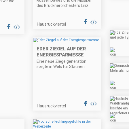
Russell Davies und die Musiker
 wir die
des Brucknerorchesters Linz.
Hausruckviertel
EDER ZIEGEL AUF DER
ENERGIESPARMESSE
Eine neue Ziegelgeneration
sorgte in Wels für Staunen.
Hausruckviertel