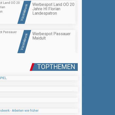
Werbespot Land OÖ 20
Vöcklabruck
Jahre Hl Florian
Landespatron
Werbespot Passauer
Vöcklabruck
Maidult
TOPTHEMEN