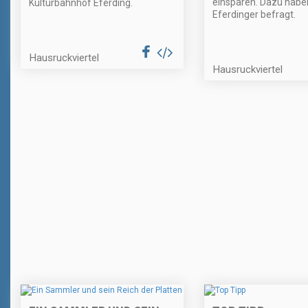
einsparen. Dazu haben
Kulturbahnhof Eferding.
Eferdinger befragt.
Hausruckviertel
Hausruckviertel