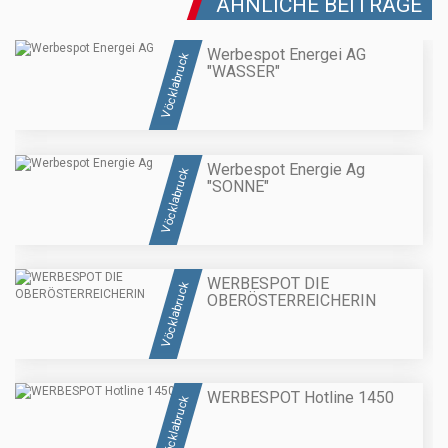
ÄHNLICHE BEITRÄGE
Werbespot Energei AG
Vöcklabruck
"WASSER"
Werbespot Energie Ag
Vöcklabruck
"SONNE"
WERBESPOT DIE
Vöcklabruck
OBERÖSTERREICHERIN
WERBESPOT Hotline 1450
Vöcklabruck